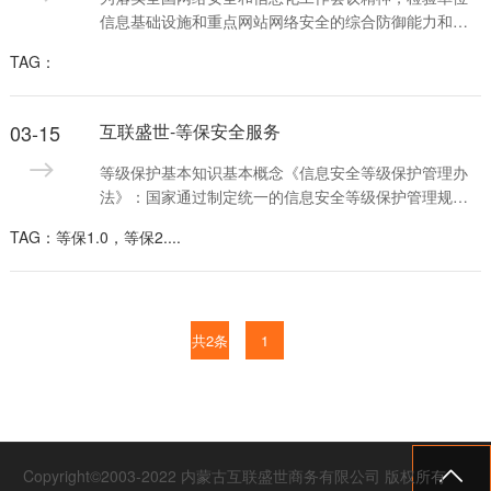
信息基础设施和重点网站网络安全的综合防御能力和水
平，实战验证相关单位监测发现、安全防护和应急处置
TAG：
的能力，发现并整改网络系统存在的深层次安全问题，
进一步以防攻击、防破坏、防泄密、防重大故障为重
点，构建多层次多渠道合作、各单位各行业和全民共同
03-15
互联盛世-等保安全服务
参与、众人受益的钢铁城墙。服务内容网络/系统调研成
立护网行动统一指挥管理中心，统一协调调度指挥行动
等级保护基本知识基本概念《信息安全等级保护管理办
中的所有事项、人
法》：国家通过制定统一的信息安全等级保护管理规范
和技术标准，组织公民、法人和其他组织对信息系统分
TAG：等保1.0，等保2....
等级实时保护。制度要求《中华人民共和国网络安全
法》：“国家实行网络安全等级保护制度。网络运营者应
当按照网络安全等级保护制度的要求，履行下列安全保
护义务，保障网络免受干扰，破坏或者未经授权的访
问，防止网络数据泄露或者被窃取、篡改。”地位和作用
共2条
1
国家信息安全保障

Copyright©2003-2022 内蒙古互联盛世商务有限公司 版权所有